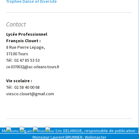
Trophée Danse et Diversité
Contact
Lycée Professionnel
François Clouet :
8 Rue Pierre Lepage,
37100 Tours
Tél : 02 47 85 53 53
ce.0370032j@ac-orleans-tours.fr
Vie scolaire :
Tél : 02 58 40 00 68
viesco.clouet@gmail.com
Mentions Légales -
Monsieur Eric DELANGUE, responsable de publication -
Monsieur Laurent BRUNNER, Webmaster