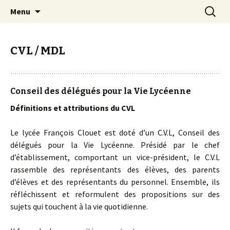
Aller
Recherc
Lycée Clouet / Lycée des
Menu
au
Métiers de la Mode et des
contenu
Services
CVL / MDL
Conseil des délégués pour la Vie Lycéenne
Définitions et attributions du CVL
Le lycée François Clouet est doté d’un C.V.L, Conseil des
délégués pour la Vie Lycéenne. Présidé par le chef
d’établissement, comportant un vice-président, le C.V.L
rassemble des représentants des élèves, des parents
d’élèves et des représentants du personnel. Ensemble, ils
réfléchissent et reformulent des propositions sur des
sujets qui touchent à la vie quotidienne.