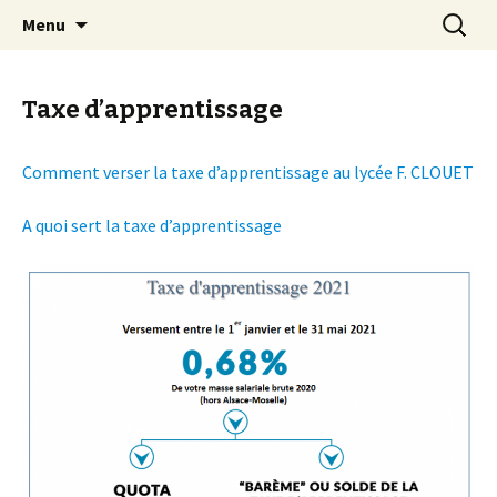
Aller
Recherc
Lycée Clouet / Lycée des
Menu
au
Métiers de la Mode et des
contenu
Services
Taxe d’apprentissage
Comment verser la taxe d’apprentissage au lycée F. CLOUET
A quoi sert la taxe d’apprentissage