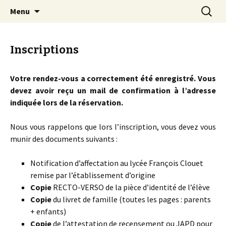
Aller
Recherc
Lycée Clouet / Lycée des
Menu
au
Métiers de la Mode et des
contenu
Services
Inscriptions
Votre rendez-vous a correctement été enregistré. Vous
devez avoir reçu un mail de confirmation à l’adresse
indiquée lors de la réservation.
Nous vous rappelons que lors l’inscription, vous devez vous
munir des documents suivants :
Notification d’affectation au lycée François Clouet
remise par l’établissement d’origine
Copie
RECTO-VERSO de la pièce d’identité de l’élève
Copie
du livret de famille (toutes les pages : parents
+ enfants)
Copie
de l’attestation de recensement ou JAPD pour