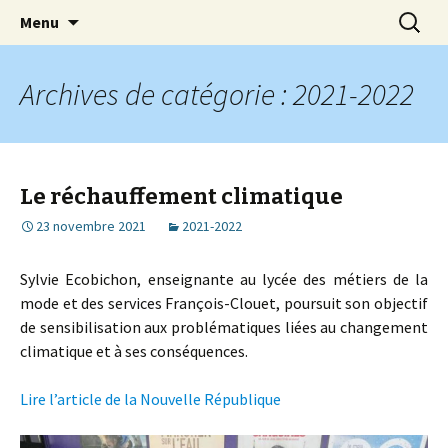
Aller
Recherc
Lycée Clouet / Lycée des
Menu
au
Métiers de la Mode et des
contenu
Services
Archives de catégorie : 2021-2022
Le réchauffement climatique
23 novembre 2021
2021-2022
Sylvie Ecobichon, enseignante au lycée des métiers de la
mode et des services François-Clouet, poursuit son objectif
de sensibilisation aux problématiques liées au changement
climatique et à ses conséquences.
Lire l’article de la Nouvelle République