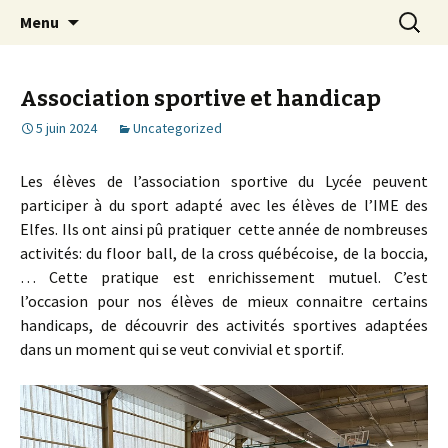
Aller
Recherc
Lycée Clouet / Lycée des
Menu
au
Métiers de la Mode et des
contenu
Services
Association sportive et handicap
5 juin 2024
Uncategorized
Les élèves de l’association sportive du Lycée peuvent
participer à du sport adapté avec les élèves de l’IME des
Elfes. Ils ont ainsi pû pratiquer cette année de nombreuses
activités: du floor ball, de la cross québécoise, de la boccia,
… Cette pratique est enrichissement mutuel. C’est
l’occasion pour nos élèves de mieux connaitre certains
handicaps, de découvrir des activités sportives adaptées
dans un moment qui se veut convivial et sportif.