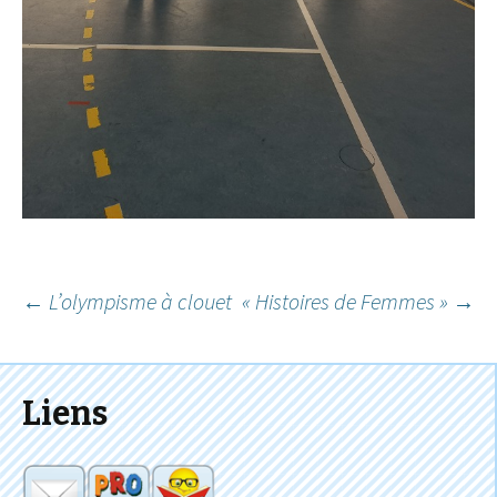
Navigation
←
L’olympisme à clouet
« Histoires de Femmes »
→
des
articles
Liens