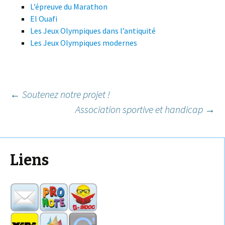
L’épreuve du Marathon
El Ouafi
Les Jeux Olympiques dans l’antiquité
Les Jeux Olympiques modernes
Navigation
←
Soutenez notre projet !
des
Association sportive et handicap
→
articles
Liens