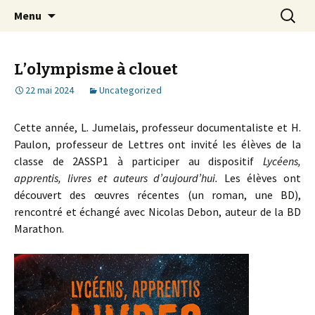
Aller
Recherc
Lycée Clouet / Lycée des
Menu
au
Métiers de la Mode et des
contenu
Services
L’olympisme à clouet
22 mai 2024
Uncategorized
Cette année, L. Jumelais, professeur documentaliste et H.
Paulon, professeur de Lettres ont invité les élèves de la
classe de 2ASSP1 à participer au dispositif
Lycéens,
apprentis, livres et auteurs d’aujourd’hui.
Les élèves ont
découvert des œuvres récentes (un roman, une BD),
rencontré et échangé avec Nicolas Debon, auteur de la BD
Marathon.